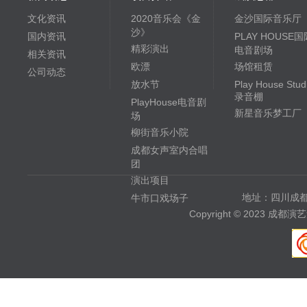
文化资讯
2020音乐会《金
金沙国际音乐厅
沙》
国内资讯
PLAY HOUSE国
精彩演出
电音剧场
相关资讯
欧漂
场馆租赁
公司动态
放水节
Play House Stud
录音棚
PlayHouse电音剧
新星音乐梦工厂
场
柳街音乐小院
成都女声室内合唱
团
演出项目
地址：四川成都
牛市口戏场子
Copyright © 2023 成都演