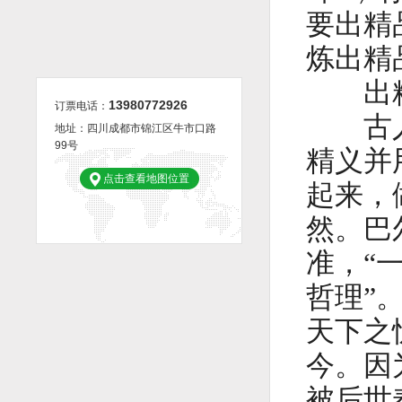
要出精
炼出精
郑晓龙解码《功勋》何以动人 现实主义作品是有长久生命力的
赵季平：音乐的源泉是生活
高雅音乐涵养城市艺术气质
出精
13980772926
订票电话：
古人形
地址：四川成都市锦江区牛市口路
99号
精义并
点击查看地图位置
起来，
然。巴
准，“
哲理”
天下之
今。因
被后世