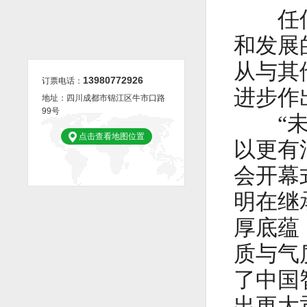
任何一
和发展
《沉默的荣耀》总编剧卢敏：写下一封时隔七年的“还愿信”
郑晓龙解码《功勋》何以动人 现实主义作品是有长久生命力的
赵季平：音乐的源泉是生活
从与其
13980772926
订票电话：
进步作
地址：四川成都市锦江区牛市口路
99号
“未来
点击查看地图位置
以更有
会开幕
明在继
厚底蕴
质与气
了中国
出更大