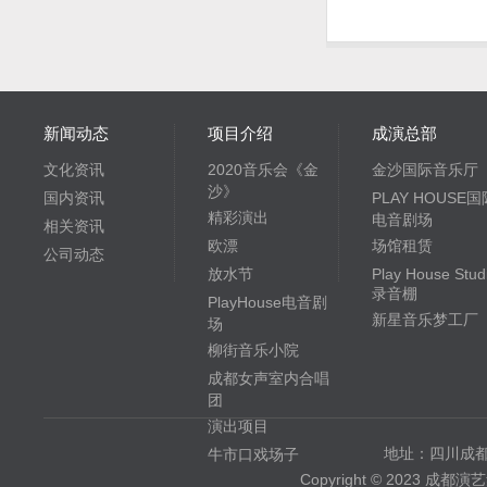
新闻动态
项目介绍
成演总部
文化资讯
2020音乐会《金
金沙国际音乐厅
沙》
国内资讯
PLAY HOUSE国
精彩演出
电音剧场
相关资讯
欧漂
场馆租赁
公司动态
放水节
Play House Stud
录音棚
PlayHouse电音剧
新星音乐梦工厂
场
柳街音乐小院
成都女声室内合唱
团
演出项目
地址：四川成都
牛市口戏场子
Copyright © 2023 成都演