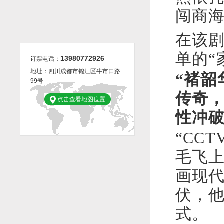
闯商海
郑晓龙解码《功勋》何以动人 现实主义作品是有长久生命力的
赵季平：音乐的源泉是生活
高
在该
单的“
13980772926
订票电话：
地址：四川成都市锦江区牛市口路
“褚
99号
传奇
点击查看地图位置
性冲破
“CC
毛飞
画现
伏，
式。