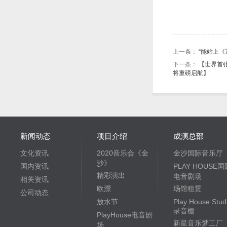
上一条：
“能站上
下一条：
【世界首
将重磅启航】
新闻动态
项目介绍
成演总部
文化资讯
2020音乐会《金
金沙国际音乐厅
沙》
国内资讯
PLAY HOUSE国
精彩演出
电音剧场
相关资讯
欧漂
场馆租赁
公司动态
放水节
Play House Stud
录音棚
PlayHouse电音剧
新星音乐梦工厂
场