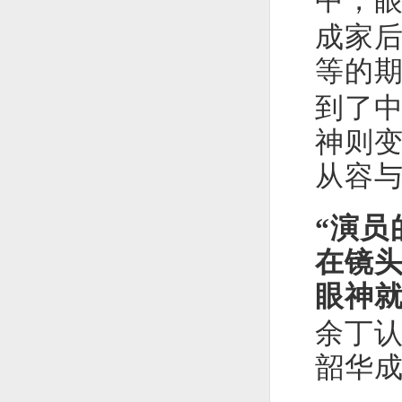
中，
成家
等的
到了
神则
从容
“演
在镜
眼神
余丁
韶华