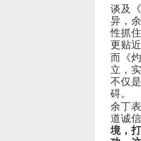
谈及
异，
性抓
更贴
而《
立，
不仅
碍。
余丁表
道诚信
境，