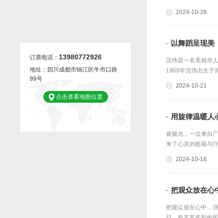
2024-10-28
郑晓龙解码《功勋》何以动人 现实主义作品是有长久生命力的
赵季平：音乐的源泉是生活
高雅音乐涵养城市艺术气
以舞蹈呈现美
13980772926
订票电话：
沈伟是一名美籍华
地址：四川成都市锦江区牛市口路
1968年沈伟出生
99号
2024-10-21
点击查看地图位置
用旋律温暖人
崔懿允，一位来自
来了心灵的慰藉与
2024-10-16
把观众放在心
把观众放在心中，
日，有丰富多彩的民