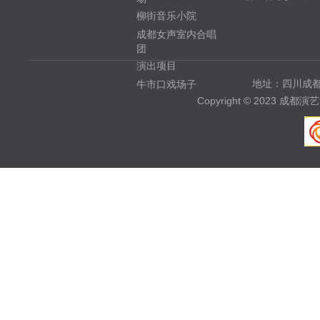
柳街音乐小院
成都女声室内合唱
团
演出项目
地址：四川成都
牛市口戏场子
Copyright © 2023 成都演