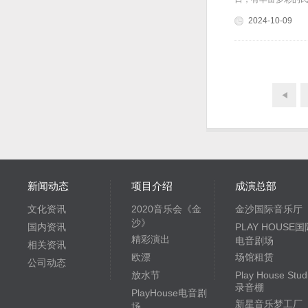
2024-10-09
新闻动态
项目介绍
成演总部
文化资讯
2020音乐会《金
金沙国际音乐厅
沙》
国内资讯
PLAY HOUSE国
精彩演出
电音剧场
相关资讯
欧漂
场馆租赁
公司动态
放水节
Play House Stud
录音棚
PlayHouse电音剧
新星音乐梦工厂
场