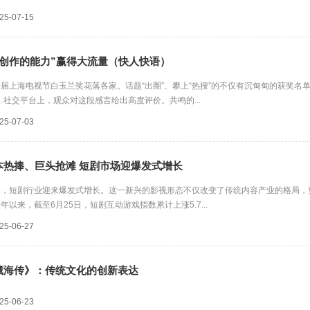
25-07-15
源泉是生活
高雅音乐涵养城市艺术气质
“创作的能力”赢得大流量（快人快语）
届上海电视节白玉兰奖花落各家。话题“出圈”、攀上“热搜”的不仅有沉甸甸的获奖名单
…社交平台上，观众对这段感言给出高度评价。共鸣的...
25-07-03
本热捧、巨头抢滩 短剧市场迎爆发式增长
，短剧行业迎来爆发式增长。这一新兴的影视形态不仅改变了传统内容产业的格局，更
年以来，截至6月25日，短剧互动游戏指数累计上涨5.7...
25-06-27
藏海传》：传统文化的创新表达
25-06-23