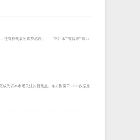
民族歌剧《映山红》：在“闪闪的红星”中闪烁
《沉默的荣耀》总编剧卢敏：写下一封时隔七年的“还愿信”
，还有获奖者的真挚感言。 “不注水”“有营养”“有力
成为资本市场关注的新焦点。东方财富Choice数据显