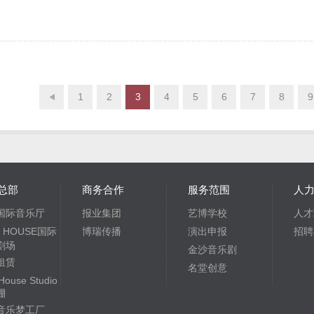
1
2
3
4
5
6
7
8
9
总部
商务合作
服务范围
人
国际音乐厅
报业集团
艺博学校
人才
Y HOUSE国际
博瑞传播
演出申报
招聘
剧场
金沙音乐剧
租赁
名堂创意
 House Studio
棚
音乐梦工厂