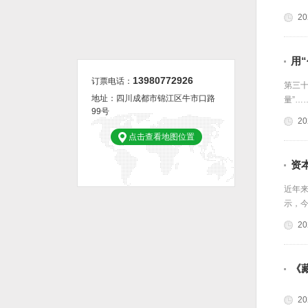
20
《沉默的荣耀》总编剧卢敏：写下一封时隔七年的“还愿信”
郑晓龙解码《功勋》何以动人 现实主义作品是有长久生命力的
赵季平：音乐的
用
13980772926
订票电话：
第三十
地址：四川成都市锦江区牛市口路
量”…
99号
20
点击查看地图位置
资
近年来
示，今
20
《
20