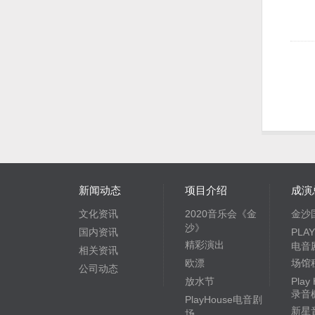
新闻动态
项目介绍
成演
文化资讯
2020音乐会《金
金沙
沙》
国内资讯
PLA
精彩演出
电音
相关资讯
欧漂
场馆
公司动态
放水节
Play
录音
PlayHouse电音剧
新星
场